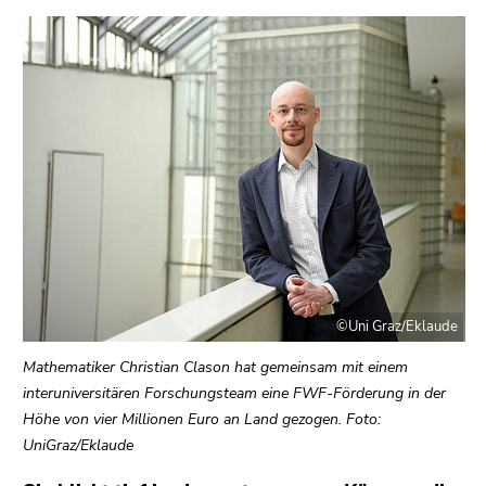
bestätigen
Sie diesen
Link.
Beginn
Zum
des
Inhalt
Seitenbereichs:
(Zugriffstaste
Seitenbereiche:
1)
Zur
Positionsanzeige
(Zugriffstaste
2)
Zur
©Uni Graz/Eklaude
Hauptnavigation
(Zugriffstaste
Mathematiker Christian Clason hat gemeinsam mit einem
3)
interuniversitären Forschungsteam eine FWF-Förderung in der
Zu
Höhe von vier Millionen Euro an Land gezogen. Foto:
den
UniGraz/Eklaude
Zusatzinformationen