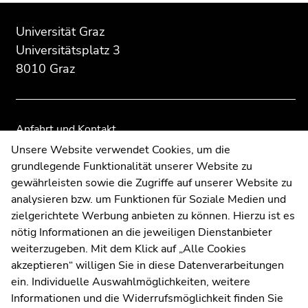
Beginn
Ende
Ende
des
dieses
dieses
Universität Graz
Seitenbereichs:
Seitenbereichs.
Seitenbereichs.
Universitätsplatz 3
Zusatzinformationen:
Zur
Zur
8010 Graz
Übersicht
Übersicht
der
der
Seitenbereiche
Seitenbereiche
Anfahrt und Kontakt
Kommunikation und Öffentlichkeitsarbeit
Unsere Website verwendet Cookies, um die
grundlegende Funktionalität unserer Website zu
Moodle
gewährleisten sowie die Zugriffe auf unserer Website zu
UNIGRAZonline
analysieren bzw. um Funktionen für Soziale Medien und
Impressum
zielgerichtete Werbung anbieten zu können. Hierzu ist es
Datenschutzerklärung
nötig Informationen an die jeweiligen Dienstanbieter
Cookie-Einstellungen
weiterzugeben. Mit dem Klick auf „Alle Cookies
Barrierefreiheitserklärung
akzeptieren“ willigen Sie in diese Datenverarbeitungen
ein. Individuelle Auswahlmöglichkeiten, weitere
Informationen und die Widerrufsmöglichkeit finden Sie