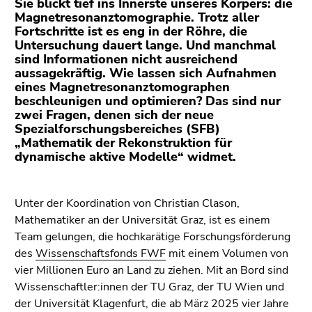
Sie blickt tief ins Innerste unseres Körpers: die
(Zugriffstaste
Magnetresonanztomographie. Trotz aller
5)
Fortschritte ist es eng in der Röhre, die
Zu
Untersuchung dauert lange. Und manchmal
den
sind Informationen nicht ausreichend
Seiteneinstellungen
aussagekräftig. Wie lassen sich Aufnahmen
eines Magnetresonanztomographen
(Benutzer/Sprache)
beschleunigen und optimieren? Das sind nur
(Zugriffstaste
zwei Fragen, denen sich der neue
8)
Spezialforschungsbereiches (SFB)
Zur
„Mathematik der Rekonstruktion für
Suche
dynamische aktive Modelle“ widmet.
(Zugriffstaste
9)
Unter der Koordination von Christian Clason,
Ende
Mathematiker an der Universität Graz, ist es einem
dieses
Team gelungen, die hochkarätige Forschungsförderung
Seitenbereichs.
des
Wissenschaftsfonds FWF
mit einem Volumen von
Zur
vier Millionen Euro an Land zu ziehen. Mit an Bord sind
Übersicht
Wissenschaftler:innen der TU Graz, der TU Wien und
der
der Universität Klagenfurt, die ab März 2025 vier Jahre