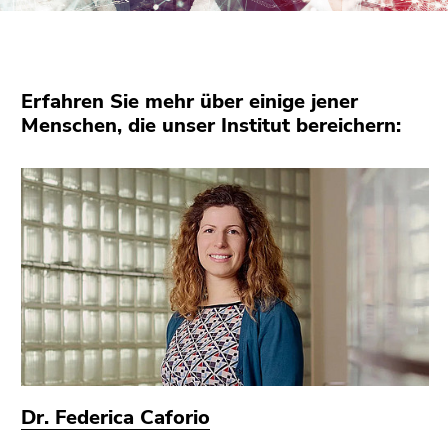
bestätigen
Sie diesen
Link.
Beginn
Zum
Erfahren Sie mehr über einige jener
des
Inhalt
Menschen, die unser Institut bereichern:
Seitenbereichs:
(Zugriffstaste
Seitenbereiche:
1)
Zur
Positionsanzeige
(Zugriffstaste
2)
Zur
Hauptnavigation
(Zugriffstaste
3)
Zur
Unternavigation
Dr. Federica Caforio
(Zugriffstaste