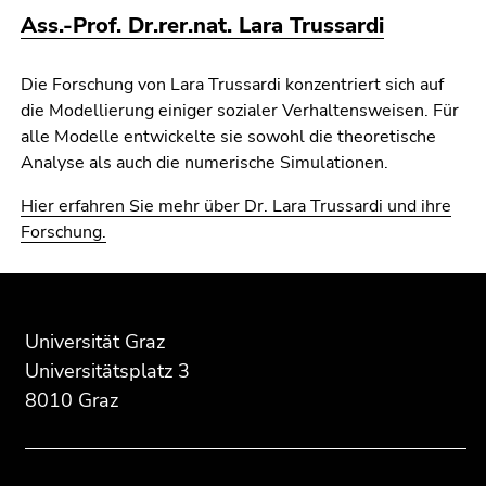
Seitenbereichs.
Ass.-Prof. Dr.rer.nat. Lara Trussardi
Zur
Übersicht
Die Forschung von Lara Trussardi konzentriert sich auf
der
die Modellierung einiger sozialer Verhaltensweisen. Für
Seitenbereiche
alle Modelle entwickelte sie sowohl die theoretische
Analyse als auch die numerische Simulationen.
Hier erfahren Sie mehr über Dr. Lara Trussardi und ihre
Forschung.
Beginn
Ende
Ende
des
dieses
dieses
Seitenbereichs:
Seitenbereichs.
Seitenbereichs.
Universität Graz
Zusatzinformationen:
Zur
Zur
Universitätsplatz 3
Übersicht
Übersicht
8010 Graz
der
der
Seitenbereiche
Seitenbereiche