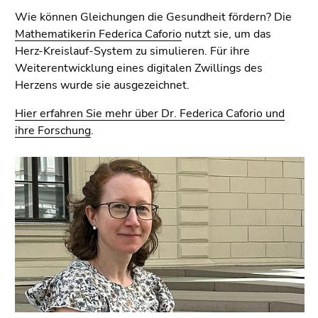
4)
Wie können Gleichungen die Gesundheit fördern? Die
Zu
Mathematikerin Federica Caforio
nutzt sie, um das
den
Herz-Kreislauf-System zu simulieren. Für ihre
Zusatzinformationen
Weiterentwicklung eines digitalen Zwillings des
(Zugriffstaste
Herzens wurde sie ausgezeichnet.
5)
Zu
Hier erfahren Sie mehr über Dr. Federica Caforio und
den
ihre Forschung
.
Seiteneinstellungen
(Benutzer/Sprache)
(Zugriffstaste
8)
Zur
Suche
(Zugriffstaste
9)
Ende
dieses