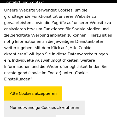
Anfahrt und Kontakt
Kommunikation und Öffentlichkeitsarbeit
Unsere Website verwendet Cookies, um die
grundlegende Funktionalität unserer Website zu
Moodle
gewährleisten sowie die Zugriffe auf unserer Website zu
UNIGRAZonline
analysieren bzw. um Funktionen für Soziale Medien und
Impressum
zielgerichtete Werbung anbieten zu können. Hierzu ist es
Datenschutzerklärung
nötig Informationen an die jeweiligen Dienstanbieter
Cookie-Einstellungen
weiterzugeben. Mit dem Klick auf „Alle Cookies
Barrierefreiheitserklärung
akzeptieren“ willigen Sie in diese Datenverarbeitungen
ein. Individuelle Auswahlmöglichkeiten, weitere
Informationen und die Widerrufsmöglichkeit finden Sie
nachfolgend (sowie im Footer) unter „Cookie-
Wetterstation
Uni Graz
Einstellungen“.
Alle Cookies akzeptieren
Nur notwendige Cookies akzeptieren