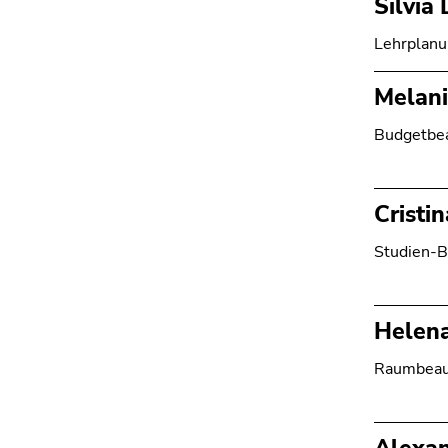
Silvia
Lehrplan
Melan
Budgetbea
Cristi
Studien-
Helen
Raumbeau