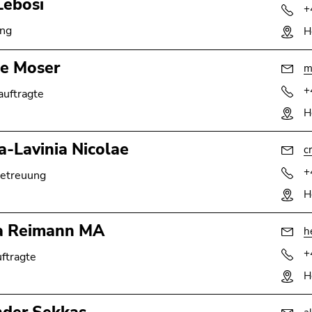
 Lebosi
+
ung
H
ie Moser
m
+
uftragte
H
na-Lavinia Nicolae
c
+
Betreuung
H
a Reimann MA
h
+
ftragte
H