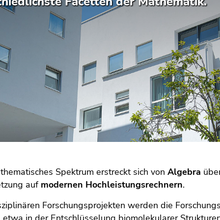
chiedlichste Facetten der Mathematik.
thematisches Spektrum erstreckt sich von
Algebra
übe
tzung auf
modernen Hochleistungsrechnern
.
isziplinären Forschungsprojekten werden die Forschung
 etwa in der Entschlüsselung biomolekularer Strukture