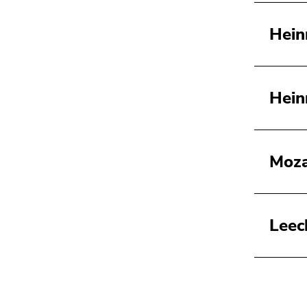
Hein
Hein
Moza
Leec