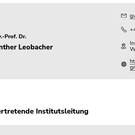
gu
+
.-Prof. Dr.
In
nther Leobacher
W
h
gr
ertretende Institutsleitung