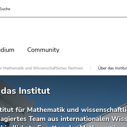
Suche
dium
Community
udium
Community
für Mathematik und Wissenschaftliches Rechnen
Über das Institu
das Institut
titut für Mathematik und wissenschaftli
gagiertes Team aus internationalen Wiss