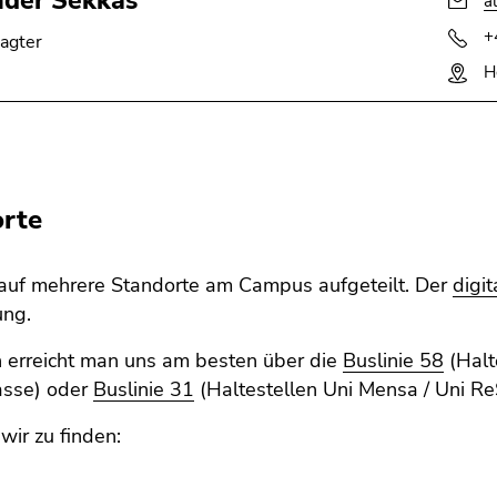
nder Sekkas
a
+
ragter
H
rte
 auf mehrere Standorte am Campus aufgeteilt. Der
digi
ung.
h erreicht man uns am besten über die
Buslinie 58
(Halt
sse) oder
Buslinie 31
(Haltestellen Uni Mensa / Uni R
 wir zu finden: