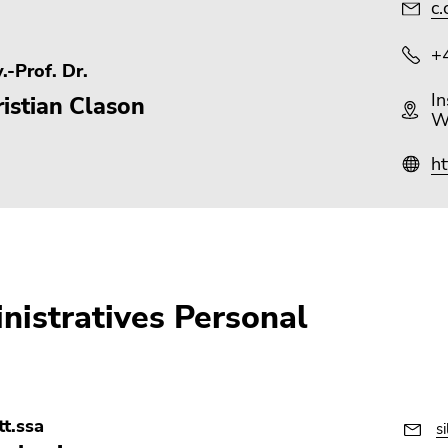
c.
+
.-Prof. Dr.
In
istian Clason
W
ht
nistratives Personal
t.ssa
s