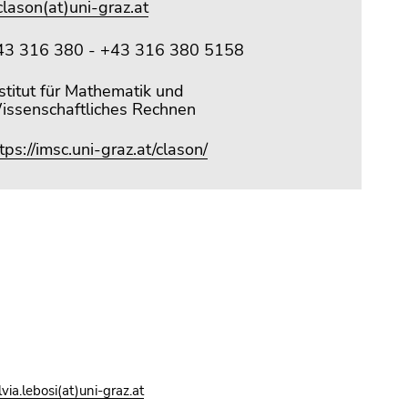
clason(at)uni-graz.at
43 316 380 - +43 316 380 5158
stitut für Mathematik und
issenschaftliches Rechnen
tps://imsc.uni-graz.at/clason/
ilvia.lebosi(at)uni-graz.at