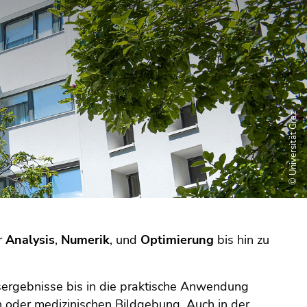
© Universität Graz
r
Analysis
,
Numerik
, und
Optimierung
bis hin zu
sergebnisse bis in die praktische Anwendung
n oder medizinischen Bildgebung. Auch in der