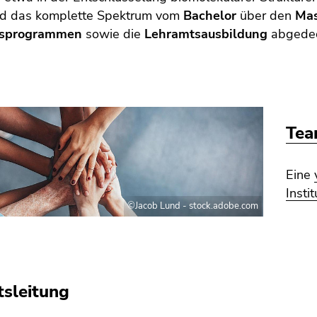
rd das komplette Spektrum vom
Bachelor
über den
Ma
tsprogrammen
sowie die
Lehramtsausbildung
abgedec
Te
Eine
Insti
©Jacob Lund - stock.adobe.com
tsleitung