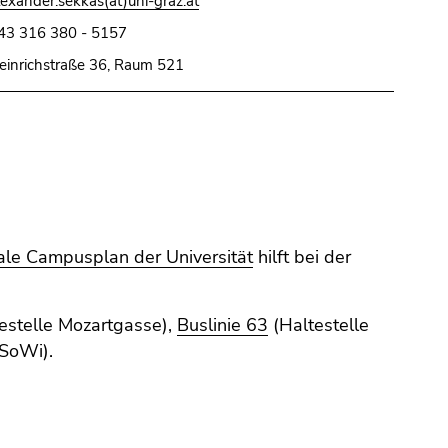
lexander.sekkas(at)uni-graz.at
43 316 380 - 5157
einrichstraße 36, Raum 521
tale Campusplan der Universität
hilft bei der
estelle Mozartgasse),
Buslinie 63
(Haltestelle
eSoWi).