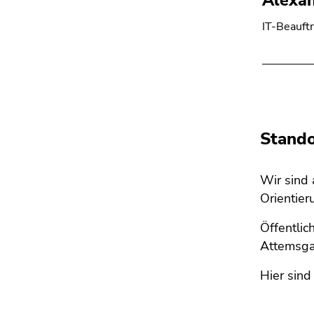
Alexa
IT-Beauft
Stando
Wir sind
Orientier
Öffentlic
Attemsga
Hier sind