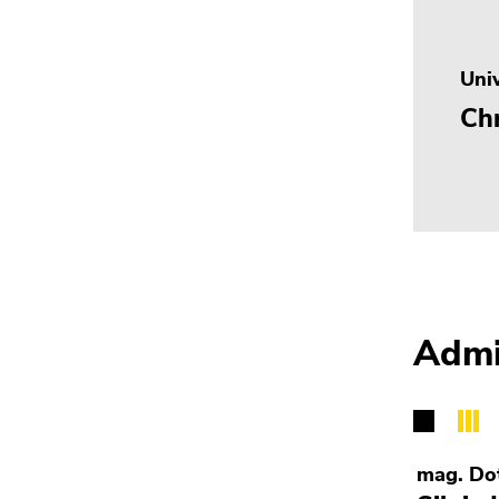
Univ
Chr
Admi
mag. Dot